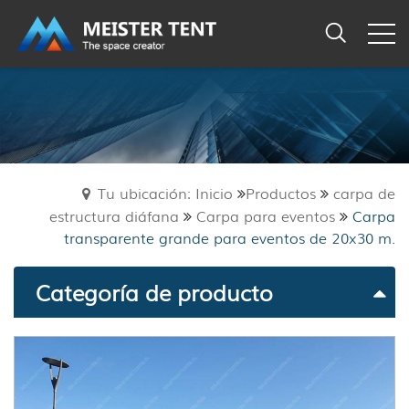
Tu ubicación: Inicio
Productos
carpa de
estructura diáfana
Carpa para eventos
Carpa
transparente grande para eventos de 20x30 m.
Categoría de producto