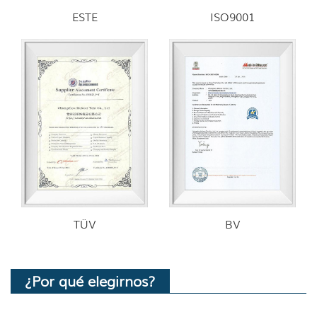
ESTE
ISO9001
TÜV
BV
¿Por qué elegirnos?