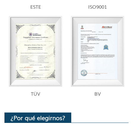
ESTE
ISO9001
TÜV
BV
¿Por qué elegirnos?