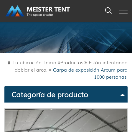
Tu ubicación: Inicio
Productos
Están intentando
doblar el arco.
Carpa de exposición Arcum para
1000 personas.
Categoría de producto