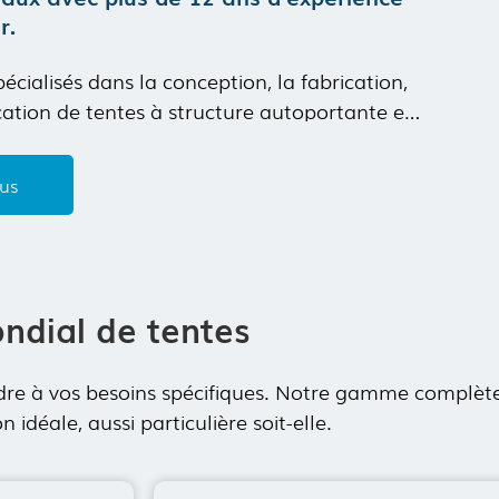
r.
ialisés dans la conception, la fabrication,
ocation de tentes à structure autoportante en
ute qualité. Nos principaux produits sont
entielles, les tentes d'entrepôt, les tentes
lus
 tentes de mariage, etc.
s de développement...
ondial de tentes
ndre à vos besoins spécifiques. Notre gamme complèt
déale, aussi particulière soit-elle.