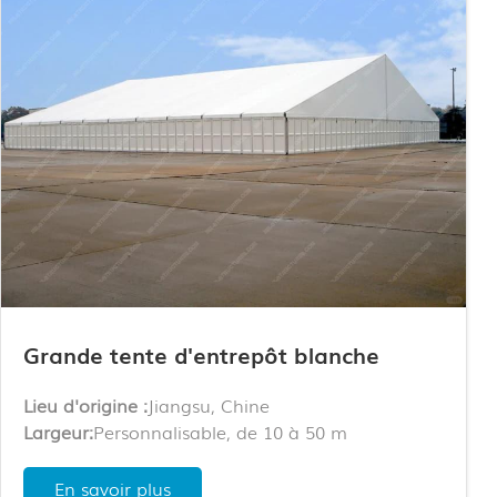
Grande tente d'entrepôt blanche
Lieu d'origine :
Jiangsu, Chine
Largeur:
Personnalisable, de 10 à 50 m
Longueur:
Illimité, personnalisable
Options de murs :
Murs en ABS, panneaux
En savoir plus