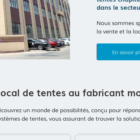
dans le secteu
Nous sommes spéc
la vente et la l
aluminium de ha
les tentes événem
En savoir p
d'exposition, les
Après des année
local de tentes au fabricant m
 découvrez un monde de possibilités, conçu pour répo
èmes de tentes, vous assurant de trouver la solution i