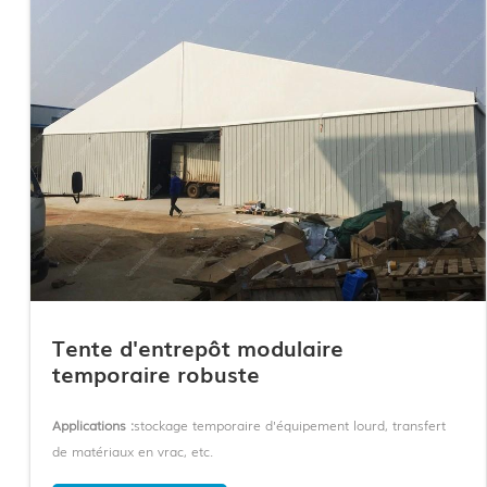
Tente d'entrepôt modulaire
temporaire robuste
Applications :
stockage temporaire d'équipement lourd, transfert
de matériaux en vrac, etc.
Cadre:
Cadre en aluminium anodisé 6061-T6 + connecteurs