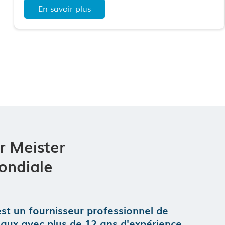
En savoir plus
galvanisés épaissis
Couverture:
Tissu PVC double enduit
Largeur de portée :
6-50 m
Longueur:
Illimité (extension modulaire)
Durabilité:
Charge due au vent à 100 km/h et charge due à la
neige à 75 kg/m²
Sélections personnalisées :
Accessoires modulaires, ajustement de
taille, types de murs/portes
r Meister
ondiale
st un fournisseur professionnel de
eaux avec plus de 12 ans d'expérience