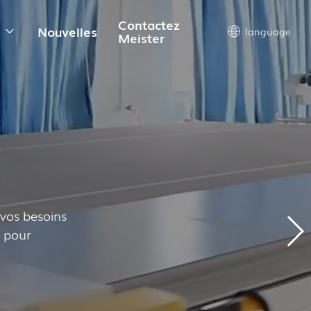
Contactez
s
Nouvelles
language
Meister
vos besoins
s pour