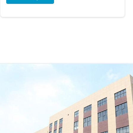
sandwich, murs en tôle d'acier, murs en verre,
portes vitrées, portes sectionnelles, etc.
Matériel:
Cadre en alliage d'aluminium haute
résistance + tissu PVC renforcé (650–850 g/m²)
Caractéristiques:
Résistant au vent, à la pluie et à
la neige ; convient à une utilisation prolongée en
entrepôt