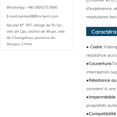
WhatsApp :
+86-18052717600
d'expérience, e
modulaires facil
E-mail:
ventes08@mr-tent.com
Ajouter:
N° 307, village de Pu'an,
Caractéris
ville de Lijia, district de Wujin, ville
de Changzhou, province du
Jiangsu, Chine
● Cadre :
Fabriq
résistance accr
●
Couverture:
Ti
intempéries sup
●
Résistance au 
convient à une 
●
Imperméable e
propriétés aut
●
Compatibilité 