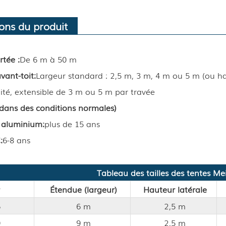
ions du produit
rtée :
De 6 m à 50 m
vant-toit
:
Largeur standard : 2,5 m, 3 m, 4 m ou 5 m (ou h
mité, extensible de 3 m ou 5 m par travée
(dans des conditions normales)
 aluminium
:
plus de 15 ans
C
:
6-8 ans
Tableau des tailles des tentes Me
Étendue (largeur)
Hauteur latérale
6
6 m
2,5 m
9
9 m
2,5 m