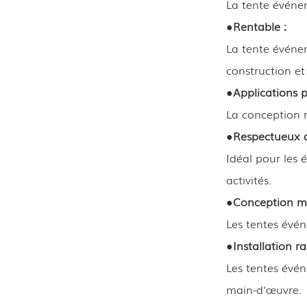
La tente événem
●
Rentable :
La tente événem
construction et
●
Applications p
La conception r
●
Respectueux d
Idéal pour les é
activités.
●
Conception mo
Les tentes évén
●
Installation ra
Les tentes évé
main-d'œuvre.