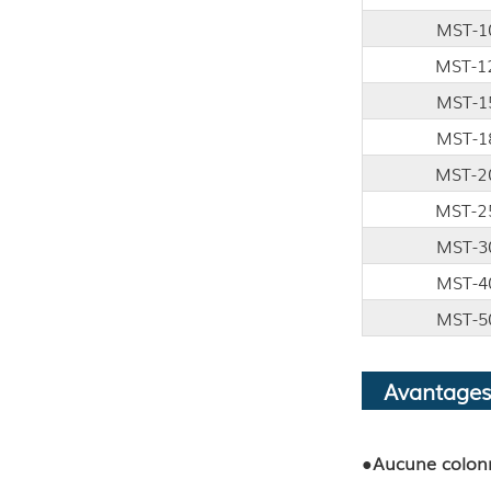
MST-1
MST-1
MST-1
MST-1
MST-2
MST-2
MST-3
MST-4
MST-5
Avantages
●
Aucune colonn