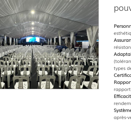
pouv
Personna
esthéti
Assuran
résista
Adaptab
(toléra
types d
Certific
Rapport 
rapport
Efficaci
rendeme
Système
après-v