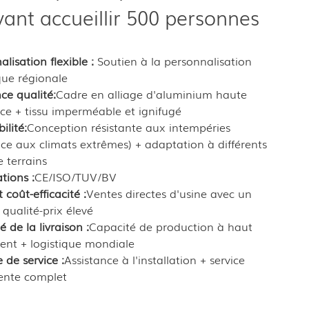
ant accueillir 500 personnes
lisation flexible :
Soutien à la personnalisation
que régionale
ce qualité:
Cadre en alliage d'aluminium haute
nce + tissu imperméable et ignifugé
ilité:
Conception résistante aux intempéries
nce aux climats extrêmes) + adaptation à différents
e terrains
ations :
CE/ISO/TUV/BV
coût-efficacité :
Ventes directes d'usine avec un
 qualité-prix élevé
té de la livraison :
Capacité de production à haut
nt + logistique mondiale
 de service :
Assistance à l'installation + service
ente complet