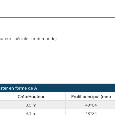
auteur spéciale sur demande).
ister en forme de A
Crête
Hauteur
Profil principal (mm)
3,5 m
48*84
4,1 m
48*84