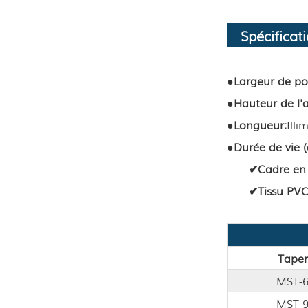
Spécificat
●
Largeur de po
●
Hauteur de l'a
●
Longueur
:
Illi
●
Durée de vie 
✔
Cadre en
✔
Tissu PV
Taper
MST-
MST-