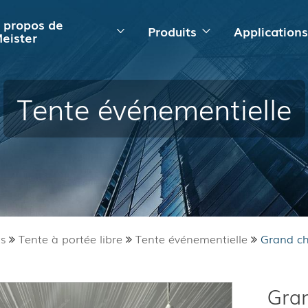
 propos de
Produits
Application
eister
Tente événementielle
ts
Tente à portée libre
Tente événementielle
Grand ch
Gra