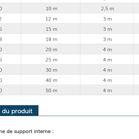
0
10 m
2,5 m
2
12 m
3 m
5
15 m
3 m
8
18 m
3 m
0
20 m
4 m
5
25 m
4 m
0
30 m
4 m
0
40 m
4 m
0
50 m
4 m
 du produit
e de support interne :