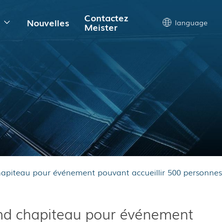
Contactez
s
Nouvelles
language
Meister
apiteau pour événement pouvant accueillir 500 personnes
nd chapiteau pour événement