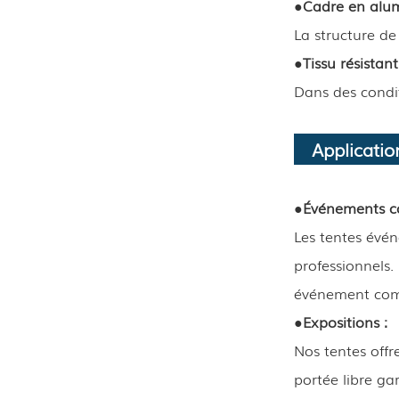
●
Cadre en alum
La structure de
●
Tissu résistant
Dans des condit
Applicatio
●
Événements c
Les tentes évén
professionnels.
événement comm
●
Expositions :
Nos tentes offr
portée libre ga