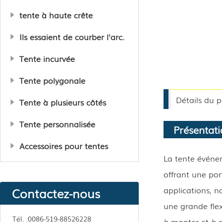
tente à haute crête
Ils essaient de courber l'arc.
Tente incurvée
Tente polygonale
Détails du p
Tente à plusieurs côtés
Tente personnalisée
Présentati
Accessoires pour tentes
La tente événem
offrant une por
applications, n
Contactez-nous
une grande flex
Tél. :
0086-519-88526228
à monter et à d