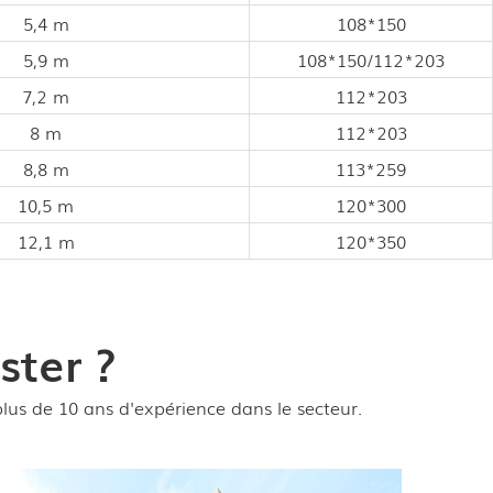
5,4 m
108*150
5,9 m
108*150/112*203
7,2 m
112*203
8 m
112*203
8,8 m
113*259
10,5 m
120*300
12,1 m
120*350
ster ?
plus de 10 ans d'expérience dans le secteur.