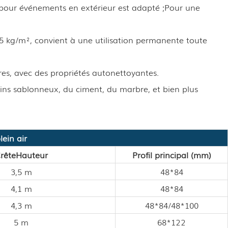
pour événements en extérieur est adapté ;
Pour une
5 kg/m², convient à une utilisation permanente toute
res, avec des propriétés autonettoyantes.
rrains sablonneux, du ciment, du marbre, et bien plus
ein air
rête
Hauteur
Profil principal (mm)
3,5 m
48*84
4,1 m
48*84
4,3 m
48*84/48*100
5 m
68*122