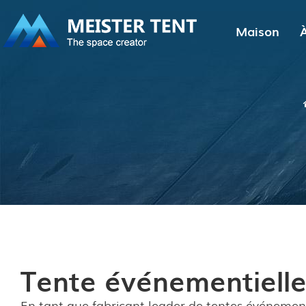
Maison
À
Tente événementiell
En tant que fabricant leader de tentes événement