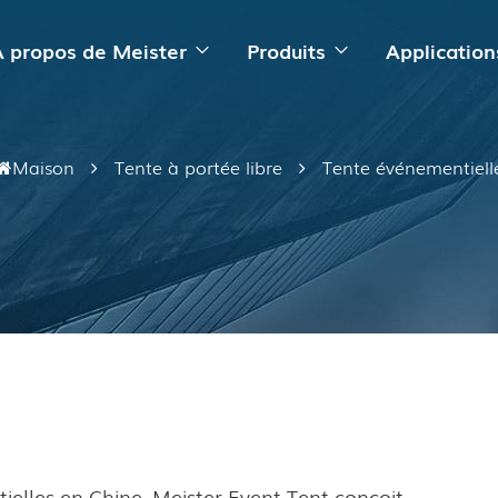
 propos de Meister
Produits
Application
Maison
Tente à portée libre
Tente événementiell
e
ielles en Chine, Meister Event Tent conçoit