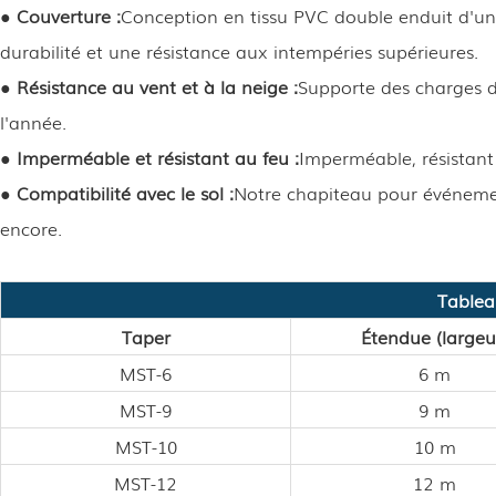
●
Couverture :
Conception en tissu PVC double enduit d'un
durabilité et une résistance aux intempéries supérieures.
●
Résistance au vent et à la neige :
Supporte des charges d
l'année.
●
Imperméable et résistant au feu :
Imperméable, résistant
●
Compatibilité avec le sol :
Notre chapiteau pour événemen
encore.
Tablea
Taper
Étendue (largeu
MST-6
6 m
MST-9
9 m
MST-10
10 m
MST-12
12 m