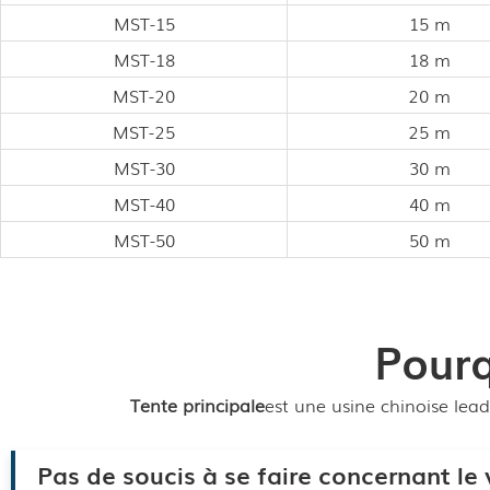
MST-15
15 m
MST-18
18 m
MST-20
20 m
MST-25
25 m
MST-30
30 m
MST-40
40 m
MST-50
50 m
Pourq
Tente principale
est une usine chinoise lead
Pas de soucis à se faire concernant le 