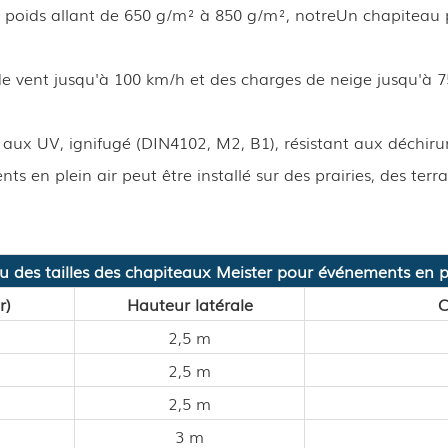
 poids allant de 650 g/m² à 850 g/m², notre
Un chapiteau 
e vent jusqu'à 100 km/h et des charges de neige jusqu'à 7
 aux UV, ignifugé (DIN4102, M2, B1), résistant aux déchiru
ts en plein air
peut être installé sur des prairies, des te
u des tailles des chapiteaux Meister pour événements en pl
r)
Hauteur latérale
C
2,5 m
2,5 m
2,5 m
3 m