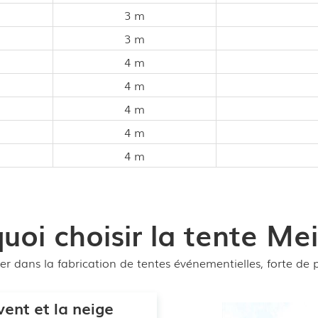
3 m
3 m
4 m
4 m
4 m
4 m
4 m
uoi choisir la tente Mei
er dans la fabrication de tentes événementielles, forte de 
vent et la neige