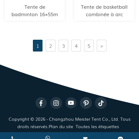
Tente de
Tente de basketball
badminton 16×55m
combinée à arc
1
2
3
4
5
>
Copyright © 2026 - Changzhou Meister Tent Co., Ltd. Tous
droits réservés.
Plan du site
Toutes les étiquettes