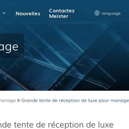
Contactez
s
Nouvelles
language
Meister
iage
mariage
Grande tente de réception de luxe pour mariage
de tente de réception de luxe