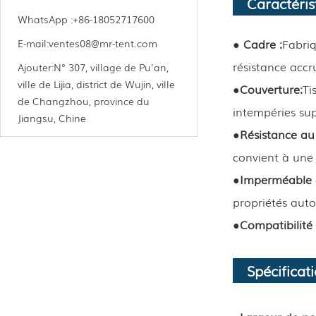
Caractéris
WhatsApp :
+86-18052717600
● Cadre :
Fabriq
E-mail:
ventes08@mr-tent.com
résistance accr
Ajouter:
N° 307, village de Pu'an,
ville de Lijia, district de Wujin, ville
●
Couverture:
Ti
de Changzhou, province du
intempéries sup
Jiangsu, Chine
●
Résistance au 
convient à une 
●
Imperméable e
propriétés aut
●
Compatibilité 
Spécificat