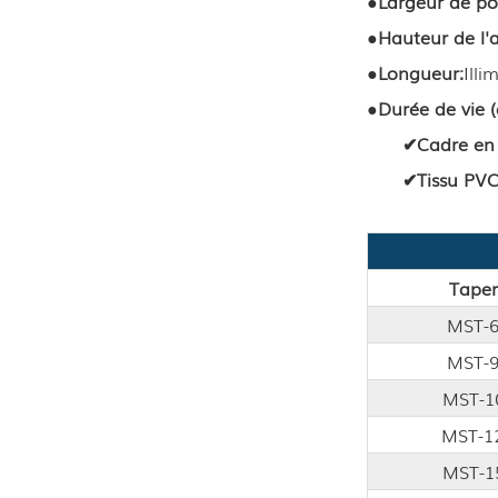
●
Largeur de po
●
Hauteur de l'a
●
Longueur
:
Illi
●
Durée de vie 
✔
Cadre en
✔
Tissu PV
Taper
MST-
MST-
MST-1
MST-1
MST-1