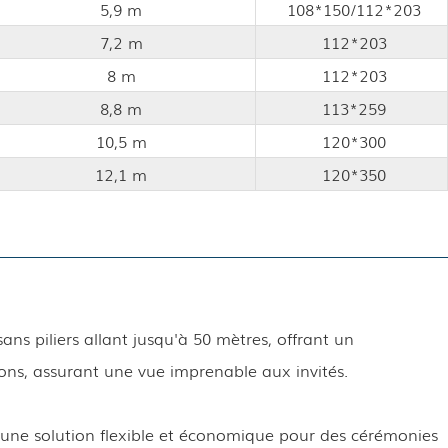
5,9 m
108*150/112*203
7,2 m
112*203
8 m
112*203
8,8 m
113*259
10,5 m
120*300
12,1 m
120*350
ns piliers allant jusqu'à 50 mètres, offrant un
tions, assurant une vue imprenable aux invités.
 une solution flexible et économique pour des cérémonies