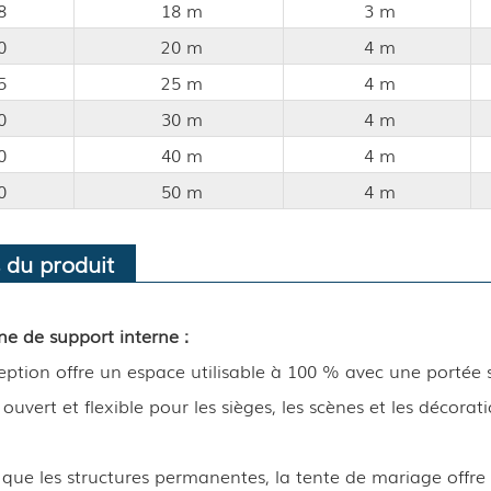
8
18 m
3 m
0
20 m
4 m
5
25 m
4 m
0
30 m
4 m
0
40 m
4 m
0
50 m
4 m
 du produit
e de support interne :
eption offre un espace utilisable à 100 % avec une portée sa
uvert et flexible pour les sièges, les scènes et les décora
que les structures permanentes, la tente de mariage offre