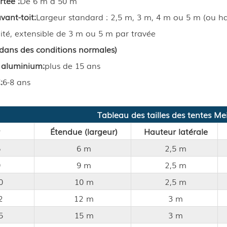
rtée :
De 6 m à 50 m
vant-toit
:
Largeur standard : 2,5 m, 3 m, 4 m ou 5 m (ou h
mité, extensible de 3 m ou 5 m par travée
(dans des conditions normales)
 aluminium
:
plus de 15 ans
C
:
6-8 ans
Tableau des tailles des tentes Me
Étendue (largeur)
Hauteur latérale
6
6 m
2,5 m
9
9 m
2,5 m
0
10 m
2,5 m
2
12 m
3 m
5
15 m
3 m