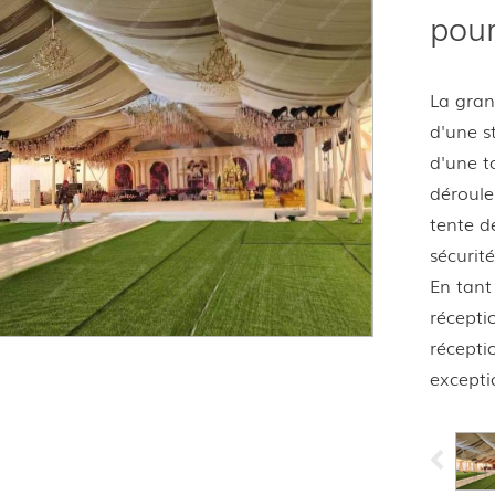
pou
La gran
d'une s
d'une t
déroule
tente d
sécurit
En tant
récepti
récepti
exceptio