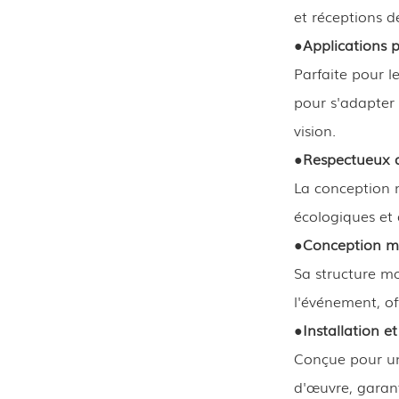
et réceptions d
●
Applications p
Parfaite pour l
pour s'adapter 
vision.
●
Respectueux d
La conception m
écologiques et 
●
Conception mo
Sa structure m
l'événement, of
●
Installation et
Conçue pour un
d'œuvre, garant