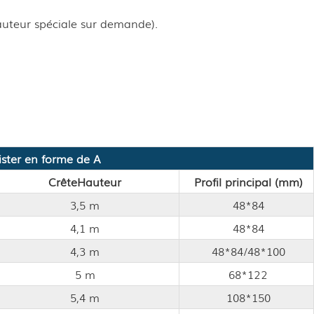
auteur spéciale sur demande).
ister en forme de A
Crête
Hauteur
Profil principal (mm)
3,5 m
48*84
4,1 m
48*84
4,3 m
48*84/48*100
5 m
68*122
5,4 m
108*150