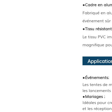
●
Cadre en alum
Fabriqué en alu
événement sûr e
●
Tissu résistant
Le tissu PVC im
magnifique pou
Applicatio
●
Événements:
Les tentes de m
les lancements 
●
Mariages :
Idéales pour cr
et les réceptio