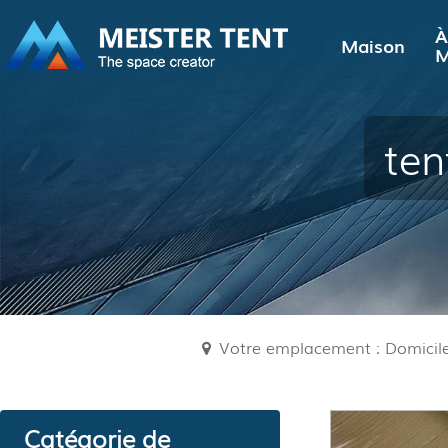
À
Maison
M
ten
Votre emplacement : Domicil
Catégorie de