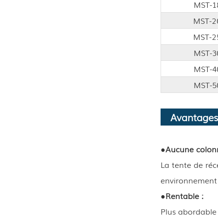
MST-1
MST-2
MST-2
MST-3
MST-4
MST-5
Avantages
●
Aucune colonn
La tente de réc
environnement o
●
Rentable :
Plus abordable 