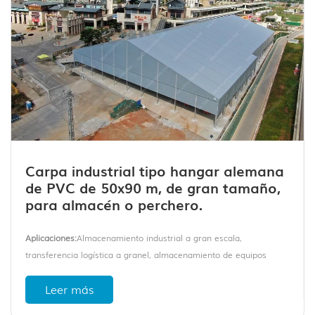
almacenes.
Carpa industrial tipo hangar alemana
de PVC de 50x90 m, de gran tamaño,
para almacén o perchero.
Aplicaciones:
Almacenamiento industrial a gran escala,
transferencia logística a granel, almacenamiento de equipos
pesados.
Leer más
Área total:
4.500 m² (50 m × 90 m)
Marco:
Marco de aluminio anodizado 6061-T6