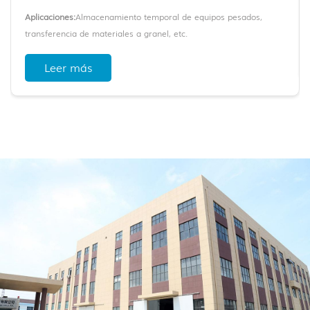
Aplicaciones:
Almacenamiento temporal de equipos pesados,
transferencia de materiales a granel, etc.
Marco:
Estructura de aluminio anodizado 6061-T6 + conectores
Leer más
galvanizados reforzados
Cubrir:
Tejido de PVC con doble revestimiento
Ancho del tramo:
6-50 metros
Longitud:
Ilimitado (expansión modular)
Durabilidad:
Carga de viento de 100 km/h y carga de nieve de 75
kg/m²
Selecciones personalizadas:
Accesorios modulares, ajuste de
tamaño, tipos de pared/puerta