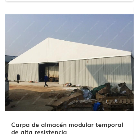
Cubrir:
PVC de doble capa de 750-850 g
Altura del alero:
Se admite el aumento de altura personalizado.
Durabilidad:
Resiste vientos de hasta 100 km/h y una carga de
nieve de 75 kg/m².
Compatibilidad:
Zonas industriales, parques logísticos, terrenos
cementeros
Selecciones personalizadas:
Paredes laterales selladas de uso
industrial, puertas enrollables de alta resistencia, adaptación para
estanterías de almacenamiento.
Carpa de almacén modular temporal
de alta resistencia