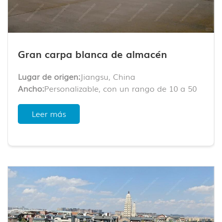
Gran carpa blanca de almacén
Lugar de origen:
Jiangsu, China
Ancho:
Personalizable, con un rango de 10 a 50
m.
Longitud:
Ilimitado, personalizable
Leer más
Opciones de pared:
Paredes de ABS, paneles
sándwich, paredes de chapa de acero, paredes
de vidrio, puertas de vidrio, puertas enrollables,
etc.
Material:
Estructura de aleación de aluminio de
alta resistencia + tejido de PVC reforzado (650–
850 g/m²)
Características:
Resistente al viento, a la lluvia y a
la nieve; apto para uso prolongado en