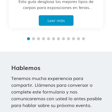
al aire libre: clasificación y
Esta guía desglosa los mejores tipos de
explicación.
carpas para exposiciones en ferias
comerciales al aire libre, compara sus
ventajas y limitaciones, explica qué
Leer más
especificaciones técnicas son realmente
importantes y ofrece consejos prácticos
para cualquier persona.
Hablemos
Tenemos mucha experiencia para
compartir. Llámenos para conversar o
complete este formulario y nos
comunicaremos con usted lo antes posible
para hablar sobre su próximo evento.