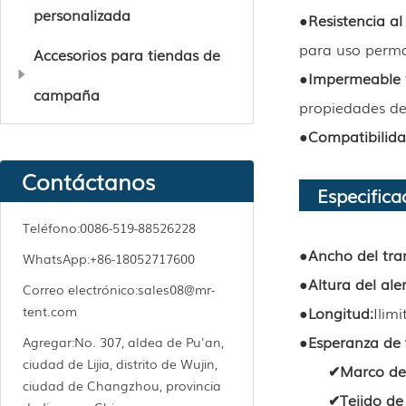
personalizada
●
Resistencia al 
para uso perma
Accesorios para tiendas de
●
Impermeable y
campaña
propiedades de
●
Compatibilida
Contáctanos
Especifica
Teléfono:
0086-519-88526228
●
Ancho del tr
WhatsApp:
+86-18052717600
●
Altura del ale
Correo electrónico:
sales08@mr-
●
Longitud
:
Ilim
tent.com
●
Esperanza de 
Agregar:
No. 307, aldea de Pu'an,
ciudad de Lijia, distrito de Wujin,
✔
Marco de
ciudad de Changzhou, provincia
✔
Tejido d