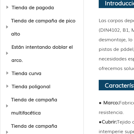
Introducci
Tienda de pagoda
Las carpas depo
Tienda de campaña de pico
(DIN4102, B1, M
alto
desmontaje, lo 
Están intentando doblar el
pistas de pádel
necesidades esp
arco.
ofrecemos solu
Tienda curva
Caracterís
Tienda poligonal
Tienda de campaña
● Marco:
Fabric
resistencia.
multifacética
●
Cubrir:
Tejido 
Tienda de campaña
intemperie supe