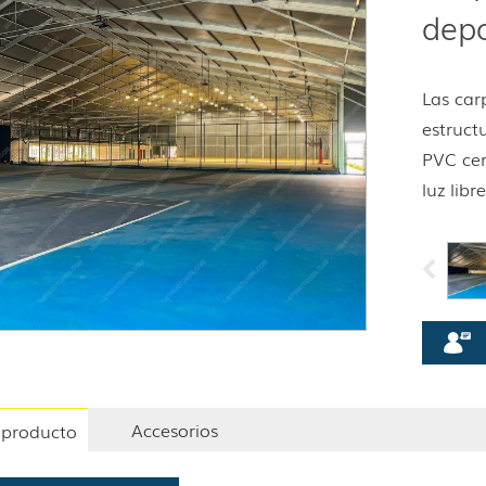
depo
Las car
estruct
PVC cer
luz lib
Accesorios
l producto