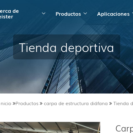
erca de
Productos
Aplicaciones
ister
Tienda deportiva
Inicio
Productos
carpa de estructura diáfana
Tienda d
Carp