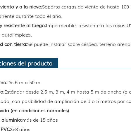
viento y a la nieve:
Soporta cargas de viento de hasta 100 
nente durante todo el año.
 resistente al fuego:
Impermeable, resistente a los rayos UV
 autolimpieza.
d con tierra:
Se puede instalar sobre césped, terreno aren
ciones del producto
amo:
De 6 m a 50 m
ro
:
Estándar desde 2,5 m, 3 m, 4 m hasta 5 m de ancho (o al
itado, con posibilidad de ampliación de 3 o 5 metros por c
vida (en condiciones normales)
 aluminio
:
más de 15 años
e PVC
:
6-8 años