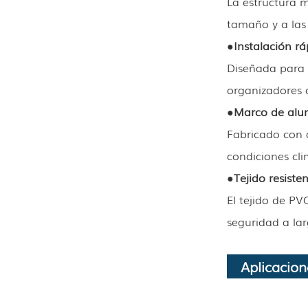
La estructura m
tamaño y a las
●
Instalación rá
Diseñada para 
organizadores c
●
Marco de alu
Fabricado con a
condiciones cli
●
Tejido resisten
El tejido de PV
seguridad a lar
Aplicacion