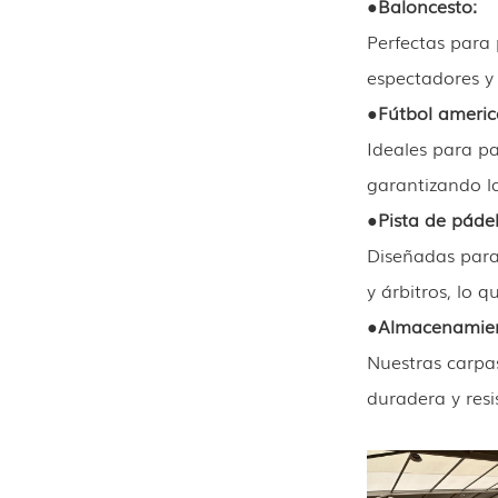
●
Baloncesto:
Perfectas para 
espectadores y
●
Fútbol americ
Ideales para pa
garantizando la
●
Pista de pádel
Diseñadas para
y árbitros, lo q
●
Almacenamien
Nuestras carpa
duradera y resi