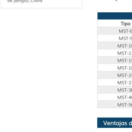
de Jiangsu, China
Tipo
MST-
MST-
MST-1
MST-1
MST-1
MST-1
MST-2
MST-2
MST-3
MST-4
MST-5
Ventajas 