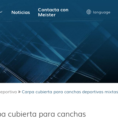
Contacta con
Noticias
language
Meister
eportiva
Carpa cubierta para canchas deportivas mixtas
a cubierta para canchas