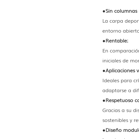
●
Sin columnas 
La carpa depor
entorno abierto
●
Rentable:
En comparación
iniciales de mo
●
Aplicaciones v
Ideales para cr
adaptarse a dif
●
Respetuoso c
Gracias a su di
sostenibles y 
●
Diseño modul