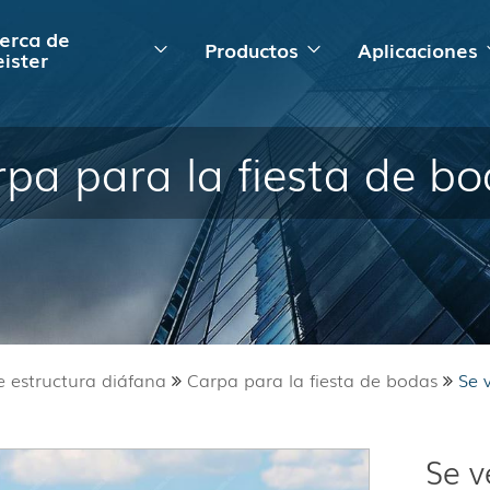
erca de
Productos
Aplicaciones
ister
pa para la fiesta de b
e estructura diáfana
Carpa para la fiesta de bodas
Se 
Se v