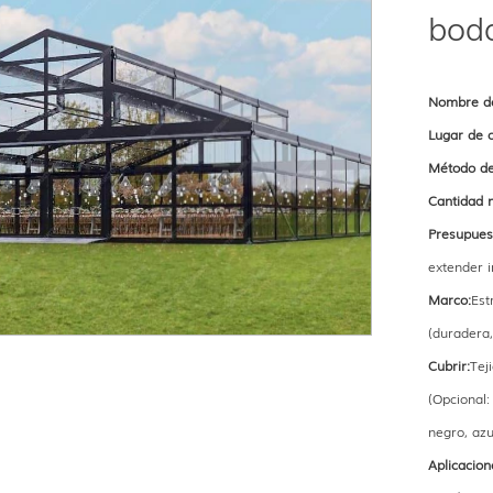
boda
Nombre de
Lugar de o
Método de
Cantidad 
Presupues
extender i
Marco:
Est
(duradera, 
Cubrir:
Tej
(Opcional:
negro, azul
Aplicacion