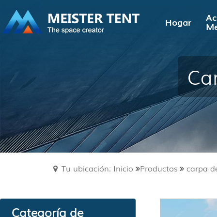
Ac
Hogar
Me
Car
Tu ubicación: Inicio
Productos
carpa d
Categoría de