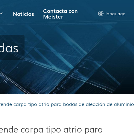
Contacta con
Noticias
language
Meister
odas
vende carpa tipo atrio para bodas de aleación de aluminio
ende carpa tipo atrio para