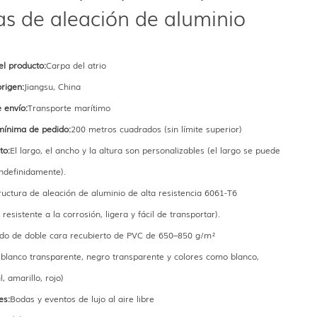
s de aleación de aluminio
l producto:
Carpa del atrio
rigen:
Jiangsu, China
 envío:
Transporte marítimo
mínima de pedido:
200 metros cuadrados (sin límite superior)
to:
El largo, el ancho y la altura son personalizables (el largo se puede
ndefinidamente).
ructura de aleación de aluminio de alta resistencia 6061-T6
resistente a la corrosión, ligera y fácil de transportar).
ido de doble cara recubierto de PVC de 650–850 g/m²
 blanco transparente, negro transparente y colores como blanco,
, amarillo, rojo)
es:
Bodas y eventos de lujo al aire libre