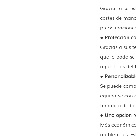
Gracias a su es
costes de mano
preocupaciones
● Protección c
Gracias a sus t
que la boda se 
repentinos del 
● Personalizabl
Se puede combin
equiparse con 
temática de bos
● Una opción r
Más económica q
reutilizables. 