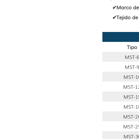
✔
Marco de
✔
Tejido d
Tipo
MST-
MST-
MST-1
MST-1
MST-1
MST-1
MST-2
MST-2
MST-3