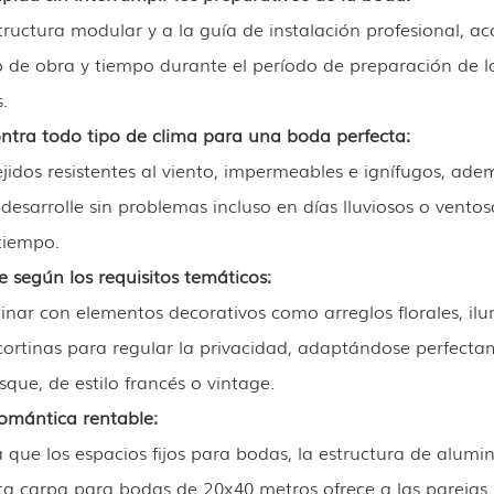
tructura modular y a la guía de instalación profesional, a
 de obra y tiempo durante el período de preparación de la
.
ontra todo tipo de clima para una boda perfecta
:
ejidos resistentes al viento, impermeables e ignífugos, adem
desarrolle sin problemas incluso en días lluviosos o vento
tiempo.
e según los requisitos temáticos
:
ar con elementos decorativos como arreglos florales, ilum
cortinas para regular la privacidad, adaptándose perfecta
que, de estilo francés o vintage.
omántica rentable
:
ue los espacios fijos para bodas, la estructura de alumin
Esta carpa para bodas de 20x40 metros ofrece a las parejas