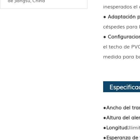
de Jiangsu, China
inesperados el 
● Adaptación pr
céspedes para b
● Configuracion
el techo de PV
medida para bo
Especific
●
Ancho del tr
●
Altura del ale
●
Longitud
:
Ilim
●
Esperanza de 