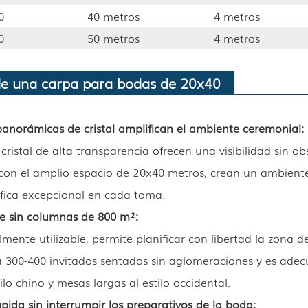
0
40 metros
4 metros
0
50 metros
4 metros
de una carpa para bodas de 20x40
panorámicas de cristal amplifican el ambiente ceremonial:
cristal de alta transparencia ofrecen una visibilidad sin ob
o con el amplio espacio de 20x40 metros, crean un ambien
áfica excepcional en cada toma.
ble sin columnas de 800 m²
:
almente utilizable, permite planificar con libertad la zona 
 300-400 invitados sentados sin aglomeraciones y es adec
ilo chino y mesas largas al estilo occidental.
ápida sin interrumpir los preparativos de la boda
: