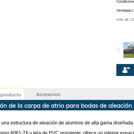
Condicione
Ventajas:
D
más de 10
Accesorios
l producto
ón de la carpa de atrio para bodas de aleación
s una estructura de aleación de aluminio de alta gama diseñada 
nio 6061-T6 y tela de PVC resistente, ofrece un interior espac