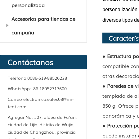
personalizada
personalización 
Accesorios para tiendas de
diversos tipos de
campaña
Caracterís
● Estructura po
Contáctanos
compatible con 
otras decoracio
Teléfono:
0086-519-88526228
● Paredes de vi
WhatsApp:
+86-18052717600
templado de al
Correo electrónico:
sales08@mr-
850 g. Ofrece 
tent.com
panorámica y u
Agregar:
No. 307, aldea de Pu'an,
ciudad de Lijia, distrito de Wujin,
● Protección pa
ciudad de Changzhou, provincia
puede instalar 