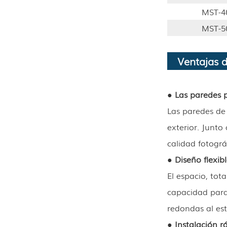
MST-4
MST-5
Ventajas 
● Las paredes 
Las paredes de 
exterior. Junt
calidad fotogr
● Diseño flexi
El espacio, tot
capacidad para
redondas al est
● Instalación r