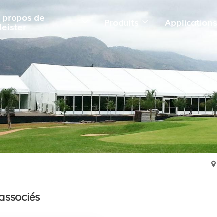
 propos de
Produits
Application
eister
associés