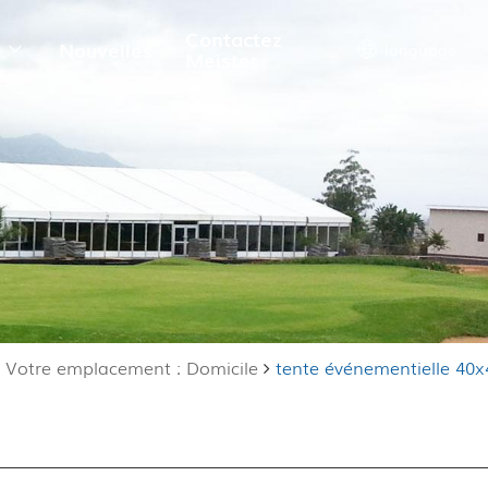
Contactez
s
Nouvelles
language
Meister
Votre emplacement : Domicile
tente événementielle 40x