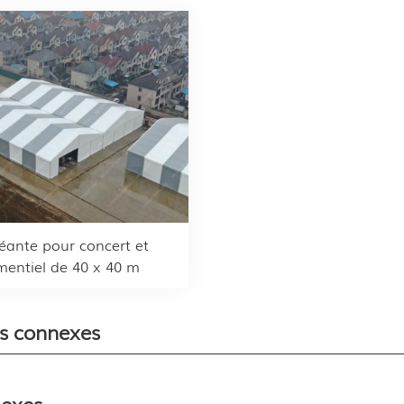
éante pour concert et
entiel de 40 x 40 m
és connexes
exes