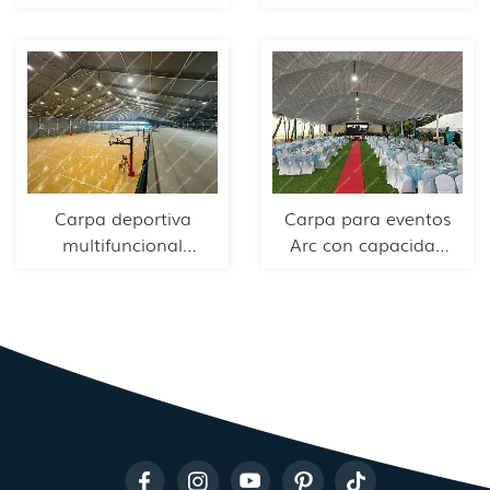
m en Shanghái
paredes de cristal.
Carpa deportiva
Carpa para eventos
multifuncional
Arc con capacidad
grande de 50 × 90
para 200 personas
m