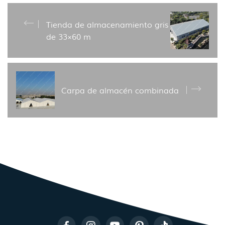
Tienda de almacenamiento gris
de 33×60 m
Carpa de almacén combinada